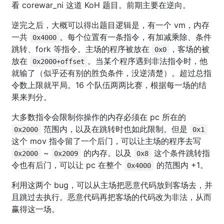
看 corewar_ni 这道 KoH 题目。前期主要在逆向。
逆完之后，大概可以得出题目逻辑是，有一个 vm，内存
一共
。每个位置有一条指令，有加减乘除、条件
0x4000
跳转、fork 等指令。主场的程序被放在
，客场的被
0x0
放在
。当某个程序遇到非法指令时，他
0x2000+offset
就输了（似乎还有别的胜负条件，没逆清楚）。超过总指
令数上限就平局。16 个队伍两两比赛，根据每一场的结
果来判分。
大多数指令会限制你操作的内存必须在 pc 所在的
范围内，以及在跳转时也如此限制。但是
0x2000
0x1
这个 mov 指令留了一个后门，可以让主场的程序去写
~
的内存。以及
这个条件跳转指
0x2000
0x2009
0x8
令也有后门，可以让 pc 在整个
的范围内 +1。
0x4000
利用这两个 bug，可以从主场把恶意代码放到客场去，并
且跳过去执行。恶意代码再把客场的代码改为非法，从而
赢得这一场。